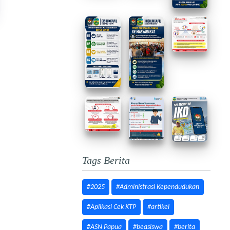
Tags Berita
#2025
#Administrasi Kependudukan
#Aplikasi Cek KTP
#artikel
#ASN Papua
#beasiswa
#berita