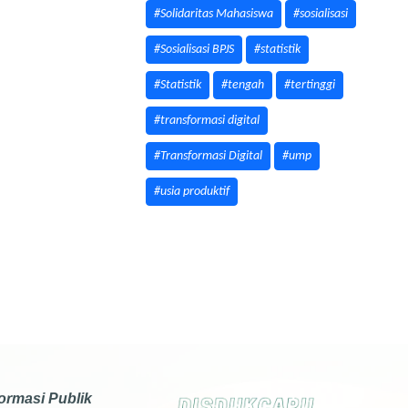
#Solidaritas Mahasiswa
#sosialisasi
#Sosialisasi BPJS
#statistik
#Statistik
#tengah
#tertinggi
#transformasi digital
#Transformasi Digital
#ump
#usia produktif
formasi Publik