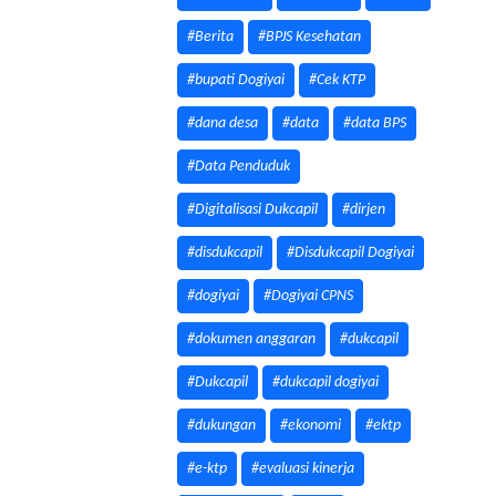
#Berita
#BPJS Kesehatan
#bupati Dogiyai
#Cek KTP
#dana desa
#data
#data BPS
#Data Penduduk
#Digitalisasi Dukcapil
#dirjen
#disdukcapil
#Disdukcapil Dogiyai
#dogiyai
#Dogiyai CPNS
#dokumen anggaran
#dukcapil
#Dukcapil
#dukcapil dogiyai
#dukungan
#ekonomi
#ektp
#e-ktp
#evaluasi kinerja