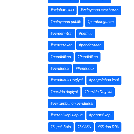
#pejabat OPD
#Pelayanan Kesehatan
#pelayanan publik
#pembangunan
#pemerintah
#pemilu
#pencetakan
#pendataaan
#pendidikan
#Pendidikan
#penduduk
#Penduduk
#penduduk Dogiyai
#pengolahan kopi
#persido dogiyai
#Persido Dogiyai
#pertumbuhan penduduk
#petani kopi Papua
#potensi kopi
#Sepak Bola
#SK ASN
#SK dan DPA