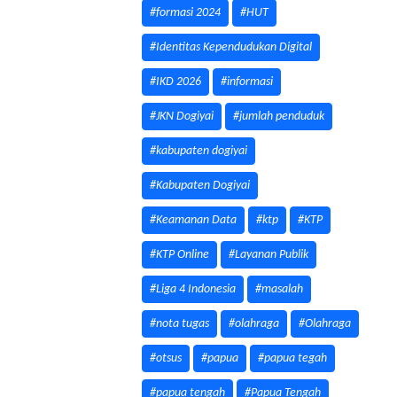
#formasi 2024
#HUT
#Identitas Kependudukan Digital
#IKD 2026
#informasi
#JKN Dogiyai
#jumlah penduduk
#kabupaten dogiyai
#Kabupaten Dogiyai
#Keamanan Data
#ktp
#KTP
#KTP Online
#Layanan Publik
#Liga 4 Indonesia
#masalah
#nota tugas
#olahraga
#Olahraga
#otsus
#papua
#papua tegah
#papua tengah
#Papua Tengah