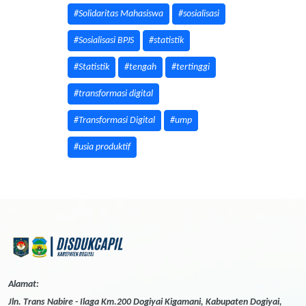
#Solidaritas Mahasiswa
#sosialisasi
#Sosialisasi BPJS
#statistik
#Statistik
#tengah
#tertinggi
#transformasi digital
#Transformasi Digital
#ump
#usia produktif
Alamat:
Jln. Trans Nabire - Ilaga Km.200 Dogiyai Kigamani, Kabupaten Dogiyai,