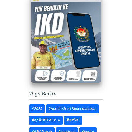
Tags Berita
#2025
#Administrasi Kependudukan
#Aplikasi Cek KTP
#artikel
#ASN Papua
#beasiswa
#berita