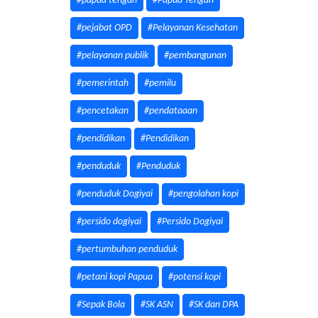
#papua tengah
#Papua Tengah
#pejabat OPD
#Pelayanan Kesehatan
#pelayanan publik
#pembangunan
#pemerintah
#pemilu
#pencetakan
#pendataaan
#pendidikan
#Pendidikan
#penduduk
#Penduduk
#penduduk Dogiyai
#pengolahan kopi
#persido dogiyai
#Persido Dogiyai
#pertumbuhan penduduk
#petani kopi Papua
#potensi kopi
#Sepak Bola
#SK ASN
#SK dan DPA