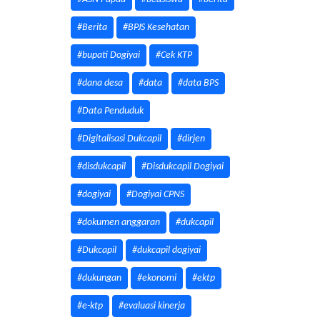
#Berita
#BPJS Kesehatan
#bupati Dogiyai
#Cek KTP
#dana desa
#data
#data BPS
#Data Penduduk
#Digitalisasi Dukcapil
#dirjen
#disdukcapil
#Disdukcapil Dogiyai
#dogiyai
#Dogiyai CPNS
#dokumen anggaran
#dukcapil
#Dukcapil
#dukcapil dogiyai
#dukungan
#ekonomi
#ektp
#e-ktp
#evaluasi kinerja