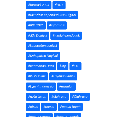
#formasi 2024
#HUT
#Identitas Kependudukan Digital
#IKD 2026
#informasi
#JKN Dogiyai
#jumlah penduduk
#kabupaten dogiyai
#Kabupaten Dogiyai
#Keamanan Data
#ktp
#KTP
#KTP Online
#Layanan Publik
#Liga 4 Indonesia
#masalah
#nota tugas
#olahraga
#Olahraga
#otsus
#papua
#papua tegah