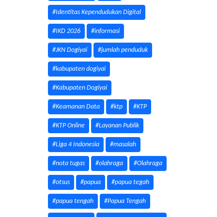
#Identitas Kependudukan Digital
#IKD 2026
#informasi
#JKN Dogiyai
#jumlah penduduk
#kabupaten dogiyai
#Kabupaten Dogiyai
#Keamanan Data
#ktp
#KTP
#KTP Online
#Layanan Publik
#Liga 4 Indonesia
#masalah
#nota tugas
#olahraga
#Olahraga
#otsus
#papua
#papua tegah
#papua tengah
#Papua Tengah