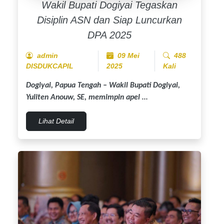
Wakil Bupati Dogiyai Tegaskan
Disiplin ASN dan Siap Luncurkan
DPA 2025
admin
09 Mei
488
DISDUKCAPIL
2025
Kali
Dogiyai, Papua Tengah
– Wakil Bupati Dogiyai,
Yuliten Anouw, SE, memimpin apel …
Lihat Detail