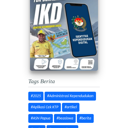
Tags Berita
#2025
#Administrasi Kependudukan
#Aplikasi Cek KTP
#artikel
#ASN Papua
#beasiswa
#berita