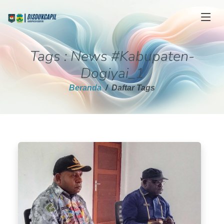
Tags : News #Kabupaten-
Dogiyai_1
Beranda
Daftar Tags