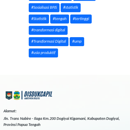
#Sosialisasi BPJS
#statistik
#Statistik
#tengah
#tertinggi
#transformasi digital
#Transformasi Digital
#ump
#usia produktif
Alamat:
Jln. Trans Nabire - Ilaga Km.200 Dogiyai Kigamani, Kabupaten Dogiyai,
Provinsi Papua Tengah