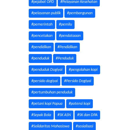
#pejabat OPD
#Pelayanan Kesehatan
#pelayanan publik
#pembangunan
#pemerintah
#pemilu
#pencetakan
#pendataaan
#pendidikan
#Pendidikan
#penduduk
#Penduduk
#penduduk Dogiyai
#pengolahan kopi
#persido dogiyai
#Persido Dogiyai
#pertumbuhan penduduk
#petani kopi Papua
#potensi kopi
#Sepak Bola
#SK ASN
#SK dan DPA
#Solidaritas Mahasiswa
#sosialisasi