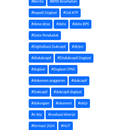
#Berita
#BPJS Kesehatan
#bupati Dogiyai
#Cek KTP
#dana desa
#data
#data BPS
#Data Penduduk
#Digitalisasi Dukcapil
#dirjen
#disdukcapil
#Disdukcapil Dogiyai
#dogiyai
#Dogiyai CPNS
#dokumen anggaran
#dukcapil
#Dukcapil
#dukcapil dogiyai
#dukungan
#ekonomi
#ektp
#e-ktp
#evaluasi kinerja
#formasi 2024
#HUT